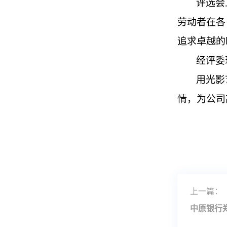
评选
会
劳动者在各
追求卓越的
经评委
用光影
情，为
公司
上一篇：
中原银行