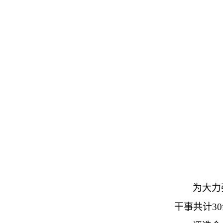
为大力
干事
共计
3