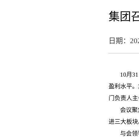
集团
日期：2025
10月
盈利水平。
门负责人主
会议聚
进三大板块
与会领