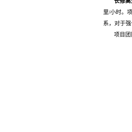
长修高
里/小时。
系
，
对于强
项目
团