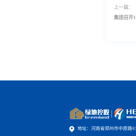
上一篇：
集团召开
地址：河南省郑州市中原路9