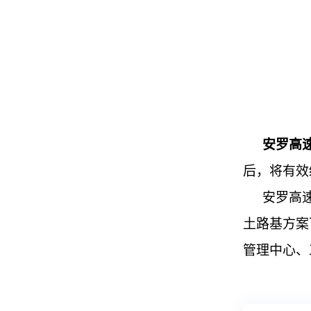
安罗高
后，将有效
安罗高
土路基方案
管理中心、