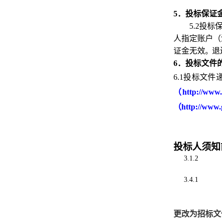
5．投标保证
5.2投
人指定账户（
证金无效
退
。
6．投标文件
6.1投标文
（
http://w
（
http://w
投标人须知
3.1.2
3.4.1
更改为招标文