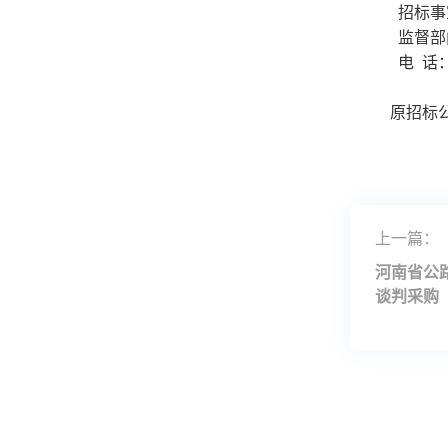
招标事
监督部
电
话：0
原招标
2
上一篇：
河南省公
谈判采购