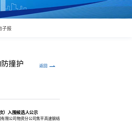
电子报
构防撞护
返回
次）入围候选人公示
团有限公司
物资分公司焦平高速钢结