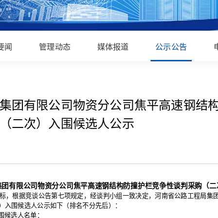
要闻
管理动态
媒体报道
公示公告
集团有限公司物资分公司焦平高速钢结
（二次）入围候选人公示
集团有限公司
物资分公司焦平高速钢结构防撞护栏竞争性谈判采购（二
标，根据竞谈公告第七项规定，经谈判小组一致决定，河南省公路工程局集
）
入围候选人公示如下（排名不分先后）：
围
候选人名单：