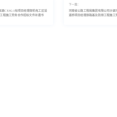
下一篇：
速CXSG-1标项目经理部机电工区设
河南省公路工程局集团有限公司沙颍
V工程施工劳务合作招标文件补遗书
道桥项目经理部路基及防排工程施工
接
集团所属单位
股集团有限公司
河南省第一公路工程有限公司
通投资集团有限公司
河南省第二公路工程有限公司
绿地控股
微信公众号