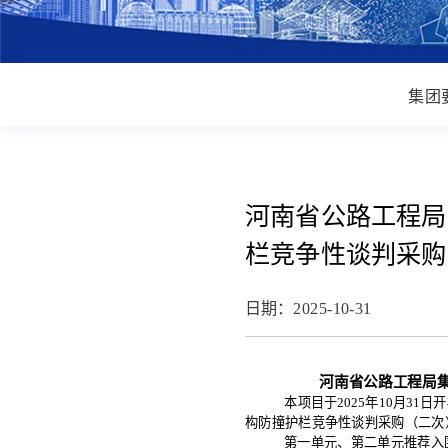
集团
河南省公路工程局
栏竞争性谈判采购
日期：2025-10-31
河南省公路工程局
本项目于
2025年
10
月
31
日开
构防撞护栏竞争性谈判采购（二次
第一单元、第二单元
推荐
入