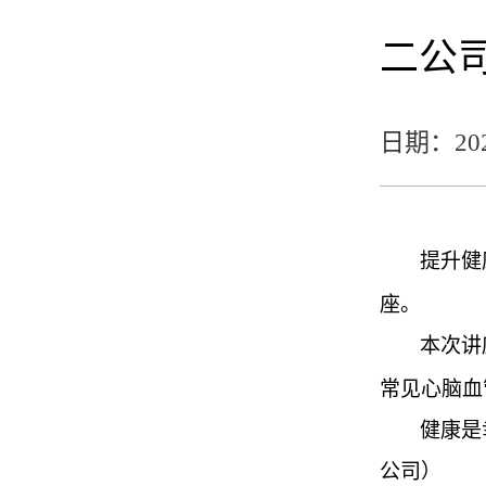
二公
日期：2025
提升
健
座。
本次讲
常见心脑血
健康是
公司
）