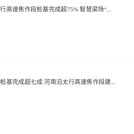
河南卫视：沿太行高速焦作段桩基完成超75% 智慧梁场“挑大梁”丨“豫”见“十五五” 奋进新征程
河南交通广播：桩基完成超七成 河南沿太行高速焦作段建设进度再刷新